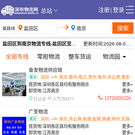
注册
|
登录
总站
搜索
盐田区到南京物流专线-盐田区至南京货运专线-深圳盐田区到南京运输公司
更新时间:2026-08-06 18:02:21
全部专线
零担物流
整车货运
物流园
奋发物流供应链
深圳
南京,泰州,宿迁,常州,泰州,连云港,淮安
揽货地:
深圳各区县均有服务网点
更多+
卸货地:
江苏南京
更多+
人气:
已认证
50371
广圣物流
深圳
南京,连云港,南通,盐城,南通,扬州,无锡
揽货地:
深圳各区县均有服务网点
更多+
卸货地:
江苏南京
更多+