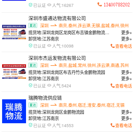
人气:
已认证
16267
深圳市盛通达物流有限公司
深圳
南京,泰州,连云港,无锡,盐城,泰州,徐州
揽货地:
深圳龙岗区龙岗区布吉镇金鹏物流园
更多+
B区8栋
卸货地:
江苏南京
更多+
人气:
查看电话
已认证
10098
深圳市杰运发物流有限公司
深圳
南京,盐城,常州,徐州,连云港,南通,苏州
揽货地:
深圳龙岗区布吉丹竹头金鹏物流园
更多+
卸货地:
江苏南京
更多+
人气:
查看电话
已认证
5424
瑞腾物流供应链
深圳
南京,泰州,宿迁,淮安,泰州,宿迁,无锡
揽货地:
深圳龙岗区金鹏物流园
更多+
卸货地:
江苏南京
更多+
人气:
查看电话
已认证
14553