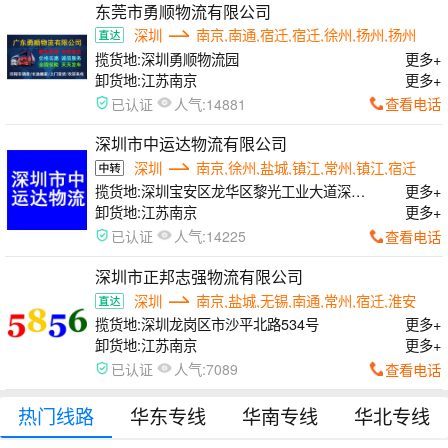
东莞市勇顺物流有限公司
深圳
南京,南通,宿迁,宿迁,徐州,扬州,扬州
揽货地:
深圳勇顺物流园
更多+
卸货地:
江苏南京
更多+
人气:
查看电话
已认证
14881
深圳市中运达物流有限公司
深圳
南京,徐州,盐城,镇江,常州,镇江,宿迁
揽货地:
深圳宝安区龙华区黎光工业大道深国
更多+
际华通源物流中心
卸货地:
江苏南京
更多+
人气:
查看电话
已认证
14225
深圳市正邦志强物流有限公司
深圳
南京,盐城,无锡,南通,常州,宿迁,淮安
揽货地:
深圳龙岗区市沙平北路534号
更多+
卸货地:
江苏南京
更多+
人气:
查看电话
已认证
7089
热门线路
华东专线
华南专线
华北专线