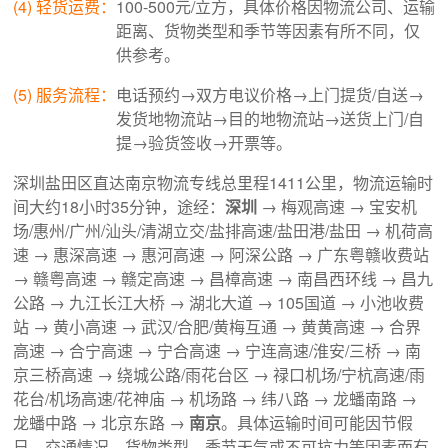
(4) 轻货运费：
100-500元/立方，具体价格因物流公司、运输
距离、货物类型和季节等因素有所不同，仅
供参考。
(5) 服务流程：
电话预约→双方电议价格→上门提货/自送→
发货地物流站→目的地物流站→送货上门/自
提→验货签收→开票等。
深圳盐田区直达南京物流专线总里程1411公里，物流运输时
间大约18小时35分钟，途经：
深圳
→ 梅观高速 → 宝安机
场/惠州/广州/汕头/清湖立交/盐排高速/盐田港/盐田 → 机荷高
速 → 惠深高速 → 惠河高速 → 阿深公路 → 广东粤赣收费站
→ 赣粤高速 → 赣定高速 → 昌樟高速 → 南昌西环线 → 昌九
公路 → 九江长江大桥 → 湖北大道 → 105国道 → 小池收费
站 → 黄小高速 → 武汉/合肥/黄梅互通 → 黄黄高速 → 合界
高速 → 合宁高速 → 宁合高速 → 宁连高速/淮安/三桥 → 南
京三桥高速 → 绕城公路/雨花台区 → 禄口机场/宁杭高速/雨
花台/机场高速/花神庙 → 机场路 → 纬八路 → 龙蟠南路 →
龙蟠中路 → 北京东路 →
南京
。具体运输时间可能因节假
日、交通情况、货物类型、季节天气或不可抗力等因素而有