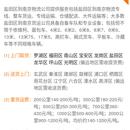
盐田区到南京物流公司提供服务包括盐田区到南京物流专
线、整车货运、专线运输、仓储配送、大件运输等；大多数
盐田区到南京货运公司具备自备车队和专业设备；包括但不
限于依维柯、面包车、4米2、6米2、6米8、8米7、9米6、
13米、13米75、17米5、高栏车、厢式货车、平板车、冷藏
车等不同规格车辆。
(1) 上门取货：
罗湖区
福田区
南山区
宝安区
龙岗区
盐田区
龙华区
坪山区
光明区
(偏远地区需收提货费)
(2) 送货上门：
玄武区 秦淮区 建邺区 鼓楼区 浦口区 栖霞区
雨花台区 江宁区 六合区 溧水区 高淳区 (偏远
地区需收送货费)
(3) 重货运费：
200公里140-200元/吨；300公里180-220元/
吨；500公里250-300元/吨；700公里360-
430元/吨；1000公里500-600元/吨；2000公
里900-1200元/吨，均价约140-1200元/吨。